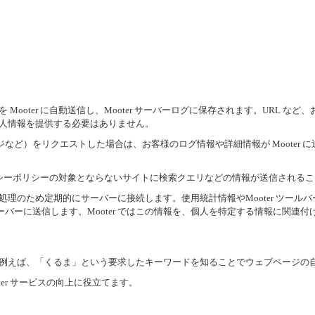
を Mooter に自動送信し、Mooter サーバーログに保存されます。URL
、個人情報を提供する必要はありません。
など）をリクエストした場合は、お客様のログ情報や詳細情報が Mooter
プライバシーポリシーの対象とならないサイトに検索クエリなどの情報が送信される
処理のため定期的にサーバーに接続します。使用統計情報やMooter ツールバ
バーに送信します。Mooter ではこの情報を、個人を特定する情報に関連付
ます。例えば、「くるま」という要求したキーワードを知ることでウェブページの
er サービスの向上に役立てます。